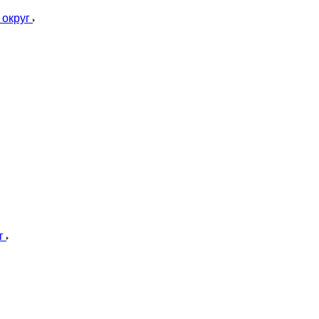
округ
г