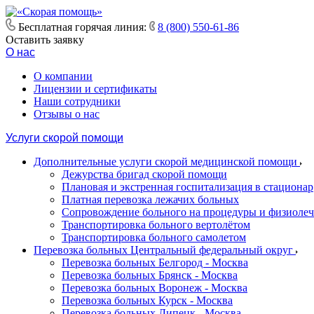
Бесплатная горячая линия:
8 (800) 550-61-86
Оставить заявку
О нас
О компании
Лицензии и сертификаты
Наши сотрудники
Отзывы о нас
Услуги скорой помощи
Дополнительные услуги скорой медицинской помощи
Дежурства бригад скорой помощи
Плановая и экстренная госпитализация в стационар
Платная перевозка лежачих больных
Сопровождение больного на процедуры и физиоле
Транспортировка больного вертолётом
Транспортировка больного самолетом
Перевозка больных Центральный федеральный округ
Перевозка больных Белгород - Москва
Перевозка больных Брянск - Москва
Перевозка больных Воронеж - Москва
Перевозка больных Курск - Москва
Перевозка больных Липецк - Москва